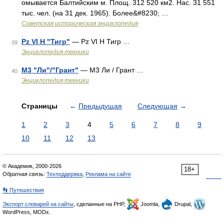
омывается Балтийским м. Площ. 312 520 км2. Нас. 31 551
тыс. чел. (на 31 дек. 1965). Более&#8230; …
Советская историческая энциклопедия
Pz VI H "Тигр"
— Pz VI H Тигр …
39
Энциклопедия техники
М3 "Ли"/"Грант"
— М3 Ли / Грант …
40
Энциклопедия техники
Страницы
←
Предыдущая
Следующая
→
1
2
3
4
5
6
7
8
9
10
11
12
13
© Академик, 2000-2026
18+
Обратная связь:
Техподдержка
,
Реклама на сайте
👣 Путешествия
Экспорт словарей на сайты
, сделанные на PHP,
Joomla,
Drupal,
WordPress, MODx.