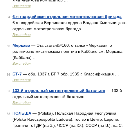
Яна Чурикова Композитор …
Википедия
6-я гвардейская отдельная мотострелковая бригада
—
34
6 я гвардейская Берлинская ордена Богдана Хмельницкого
отдельная мотострелковая бригада …
Википедия
Меркава
— Эта статья&#160; о танке «Меркава»; о
35
религиозно мистическом понятии в Каббале см. Меркава
(Каббала) …
Википедия
БТ-7
— обр. 1937 г. БТ 7 обр. 1935 г. Классификация …
36
Википедия
133-й отдельный мотострелковый батальон
— 133 й
37
отдельный мотострелковый батальон …
Википедия
ПОЛЬША
— (Polska), Польская Народная Республика
38
(Polska Rzeczpospolita Ludowa), гос во в Центр. Европе.
Граничит с ГДР (на З.), ЧССР (на Ю.), СССР (на В.), на С.