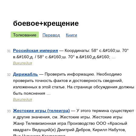
боевое+крещение
Толкование
Перевод
Книги
Российская империя
— Координаты: 58° с.&#160;ш. 70°
31
в.&#160;д. / 58° с.&#160;ш. 70° в.&#160;д.&#160; …
Википедия
Дирижабль
— Проверить информацию. Необходимо
32
проверить точность фактов и достоверность сведений,
изложенных в этой статье. На странице обсуждения должны
быть пояснения …
Википедия
Жестокие игры (телеигра)
— У этого термина существуют
33
и другие значения, см. Жестокие игры. Жестокие игры
Жанр Телевизионная игра Производство ООО «Красный
квадрат» Ведущий(е) Дмитрий Дибров, Кирилл Набутов,